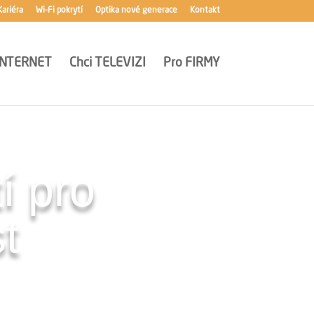
Kariéra
Wi-Fi pokrytí
Optika nové generace
Kontakt
INTERNET
Chci
TELEVIZI
Pro
FIRMY
í pro
t
ky signálu v obýváku,