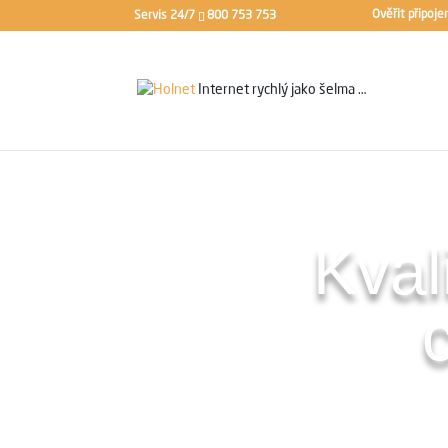
Ověřit připoje
Servis 24/7
800 753 753
Internet rychlý jako
šelma …
Kval
Jak mít řešené Wi-Fi