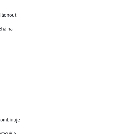
vládnout
éhá na
t
 kombinuje
racují a