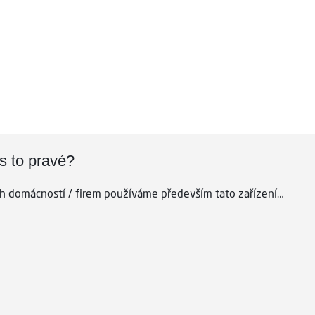
dě? S naším Wi-Fi řešením pokryjete celou domácnost stabilním 
ás to pravé?
ch domácností / firem používáme především tato zařízení…