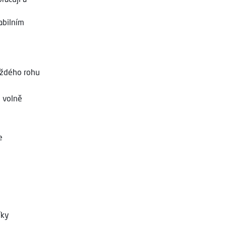
abilním
aždého rohu
 volně
e
s
íky