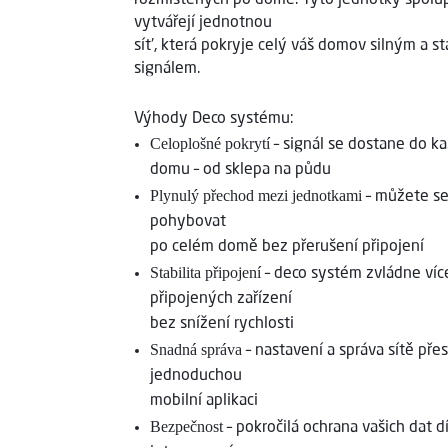
vytvářejí jednotnou
síť, která pokryje celý váš domov silným a st
signálem.
Výhody Deco systému:
Celoplošné pokrytí
– signál se dostane do k
domu – od sklepa na půdu
Plynulý přechod mezi jednotkami
– můžete se
pohybovat
po celém domě bez přerušení připojení
Stabilita připojení
– deco systém zvládne víc
připojených zařízení
bez snížení rychlosti
Snadná správa
– nastavení a správa sítě pře
jednoduchou
mobilní aplikaci
Bezpečnost
– pokročilá ochrana vašich dat d