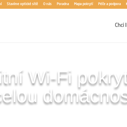
ní
Stavíme optické sítě
O nás
Poradna
Mapa pokrytí
Péče a podpora
Chci
itní Wi-Fi pokryt
celou domácnos
 pokrytí tak, aby jste skoncovali s offline zónami, neměli výpad