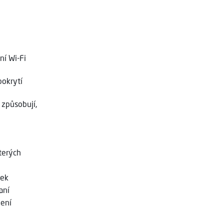
ní Wi-Fi
pokrytí
 způsobují,
terých
nek
aní
není