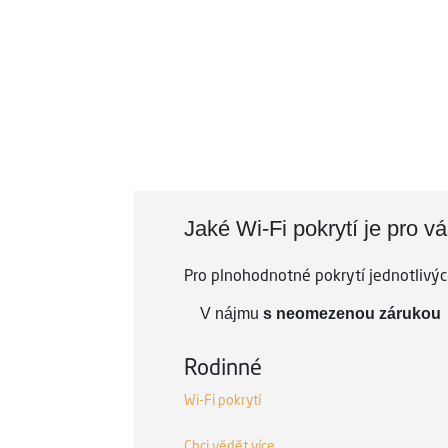
ložnici ani na zahra
Jaké Wi-Fi pokrytí je pro v
Pro plnohodnotné pokrytí jednotlivý
V nájmu
s neomezenou zárukou
Rodinné
Wi-Fi pokrytí
Chci vědět více