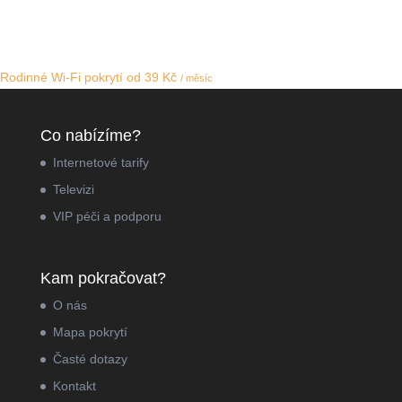
Rodinné Wi-Fi pokrytí
od 39 Kč
/ měsíc
Co nabízíme?
Internetové tarify
Televizi
VIP péči a podporu
Kam pokračovat?
O nás
Mapa pokrytí
Časté dotazy
Kontakt