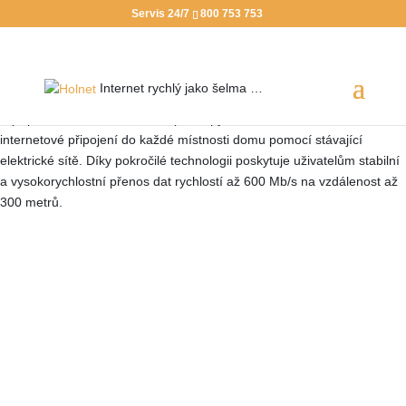
Servis 24/7
800 753 753
Wi-Fi pokrytí
Internet rychlý jako
šelma …
V případě, že nelze realizovat prostupy skrze zdi, lze rozšířit vaše
internetové připojení do každé místnosti domu pomocí stávající
elektrické sítě. Díky pokročilé technologii poskytuje uživatelům stabilní
a vysokorychlostní přenos dat rychlostí až 600 Mb/s na vzdálenost až
300 metrů.