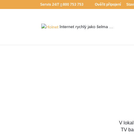
Servis 24/7
800 753 753
Ověřit připojení
Stav
Internet rychlý jako
šelma …
V lokal
TV bal