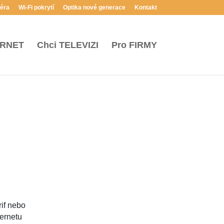
iéra
Wi-Fi pokrytí
Optika nové generace
Kontakt
ERNET
Chci
TELEVIZI
Pro
FIRMY
rif nebo
ternetu