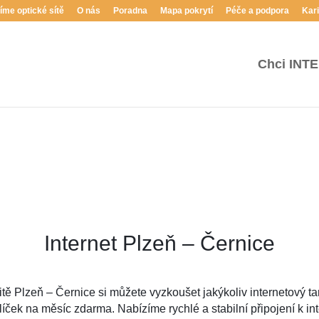
íme optické sítě
O nás
Poradna
Mapa pokrytí
Péče a podpora
Kar
Chci
INT
Internet Plzeň – Černice
itě Plzeň – Černice si můžete vyzkoušet jakýkoliv internetový ta
íček na měsíc zdarma. Nabízíme rychlé a stabilní připojení k in