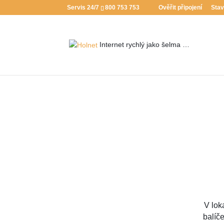
Servis 24/7
800 753 753
Ověřit připojení
Stav
Internet rychlý jako
šelma …
V lok
balíče