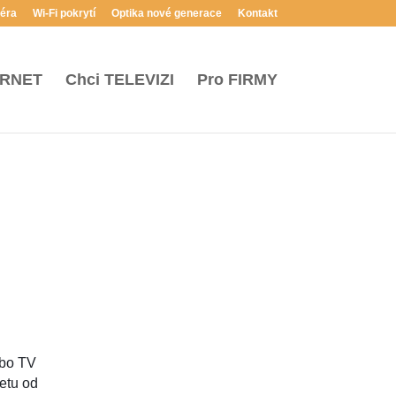
iéra
Wi-Fi pokrytí
Optika nové generace
Kontakt
ERNET
Chci
TELEVIZI
Pro
FIRMY
ebo TV
netu od