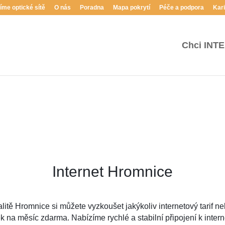
íme optické sítě
O nás
Poradna
Mapa pokrytí
Péče a podpora
Kar
Chci
INT
Internet
Hromnice
alitě Hromnice si můžete vyzkoušet jakýkoliv internetový tarif n
k na měsíc zdarma. Nabízíme rychlé a stabilní připojení k inter