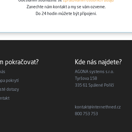
Odesláním souhlasíte se
zpracováním osobních údajů
Zanechte nám kontakt a my se vám ozveme.
Do 24 hodin můžete být připojeni.
m pokračovat?
Kde nás najdete?
nás
AGONA systems s.r.o.
Tyršova 158
pa pokrytí
335 61 Spálené Poříčí
sté dotazy
ntakt
kontakt@internethned.cz
800 753 753