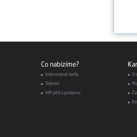
Co nabízíme?
Ka
Internetové tarify
O 
Televizi
Ma
VIP péči a podporu
Ča
Ko