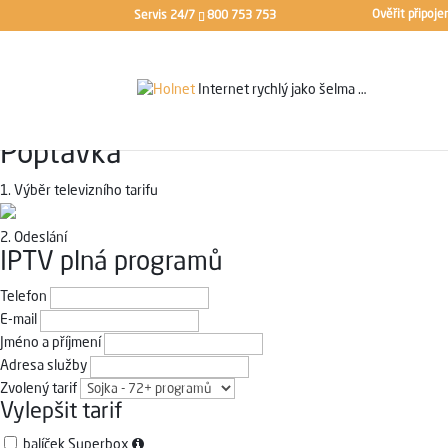
Ověřit připoje
Servis 24/7
800 753 753
Internet rychlý jako
šelma …
Poptávka
1.
Výběr televizního tarifu
2.
Odeslání
IPTV plná programů
Telefon
E-mail
Jméno a příjmení
Adresa služby
Zvolený tarif
Vylepšit tarif
balíček Superbox