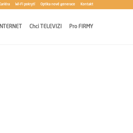
Kariéra
Wi-Fi pokrytí
Optika nové generace
Kontakt
INTERNET
Chci
TELEVIZI
Pro
FIRMY