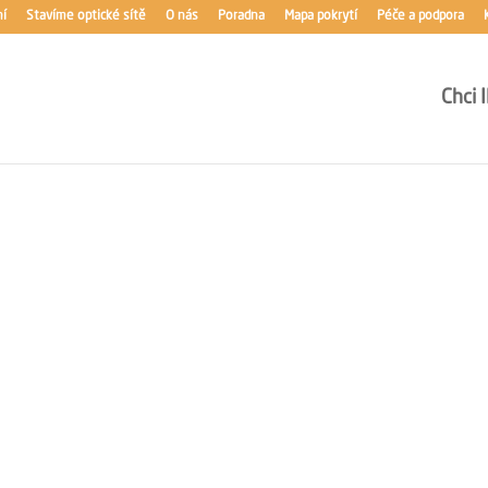
ní
Stavíme optické sítě
O nás
Poradna
Mapa pokrytí
Péče a podpora
Chci